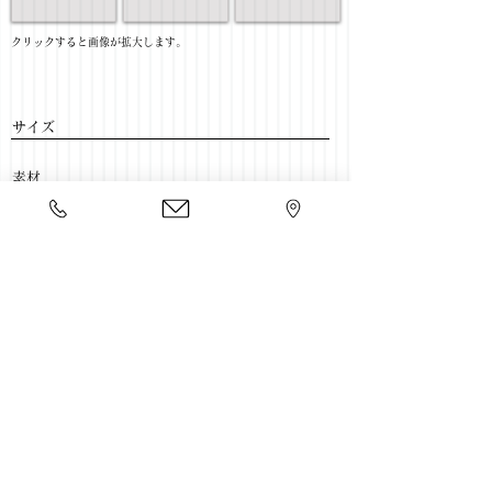
​クリックすると画像が拡大します。
サイズ
​素材
​売価
​豊富な家具をそろえて、
ご来店をおまちしております。
店舗一覧
←TV壁面ボード一覧に戻る
Copyright 2020 kawahata.co.jp