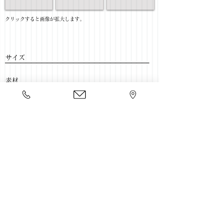
​クリックすると画像が拡大します。
サイズ
​素材
​売価
​豊富な家具をそろえて、
ご来店をおまちしております。
店舗一覧
←TV壁面ボード一覧に戻る
Copyright 2020 kawahata.co.jp