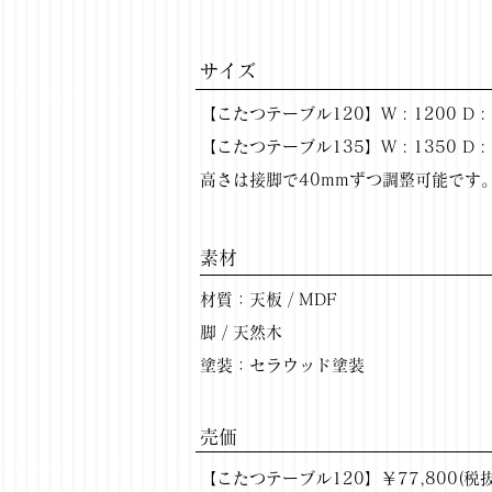
サイズ
【こたつテーブル120】W : 1200 D : 7
【こたつテーブル135】W : 1350 D : 8
高さは接脚で40mmずつ調整可能です
​素材
材質：天板 / MDF
脚 / 天然木
塗装：セラウッド塗装
​売価
【こたつテーブル120】￥77,800(税抜) 