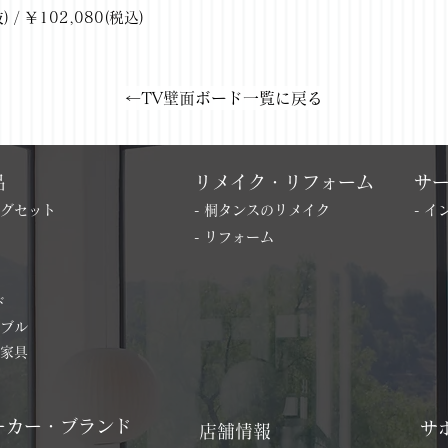
/ ￥102,080(税込)
←TV壁面ボード一覧に戻る
品
リメイク・リフォーム
サ
ングセット
- 桐タンスのリメイク
- 
- リフォーム
ド
ーブル
の家具
ーカー・ブランド
サ
店舗情報