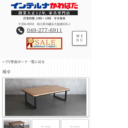
営業時間:10時～19時 年中無休
〒350-0032 埼玉県川越市大仙波635-1
​049-277-6911
ME
NU
←TV壁面ボード一覧に戻る
暖卓