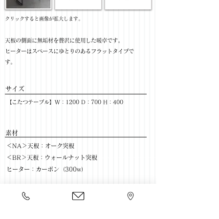
​クリックすると画像が拡大します。
天板の側面に無垢材を贅沢に使用した暖卓です。
ヒーターはスペースにゆとりのあるフラットタイプで
す。
サイズ
【こたつテーブル】W：1200 D：700 H：400
​素材
＜NA＞天板：オーク突板
＜BR＞天板：ウォールナット突板
ヒーター：カーボン（300w）
色：NA / BR
​売価