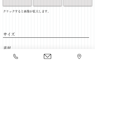
​クリックすると画像が拡大します。
サイズ
​素材
​売価
​豊富な家具をそろえて、
ご来店をおまちしております。
店舗一覧
←TV壁面ボード一覧に戻る
Copyright 2020 kawahata.co.jp