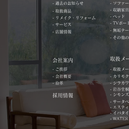
- 過去のお知らせ
- ソファー
- 収納家具
- 取扱商品
- ベッド
- リメイク・リフォーム
- TVボー
- サービス
- 無垢テ
- 店舗情報
- その他
取扱メ
会社案内
- ご挨拶
- 取扱メ
- 会社概要
- カリモク
- 沿革
- シラカワ
- 岩谷堂
- シモンズ
採用情報
- サータ
- エステ
- イバタ
- WATER