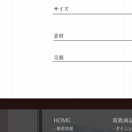
サイズ
​素材
​売価
HOME
取扱商
- 新着情報
- ダイニ