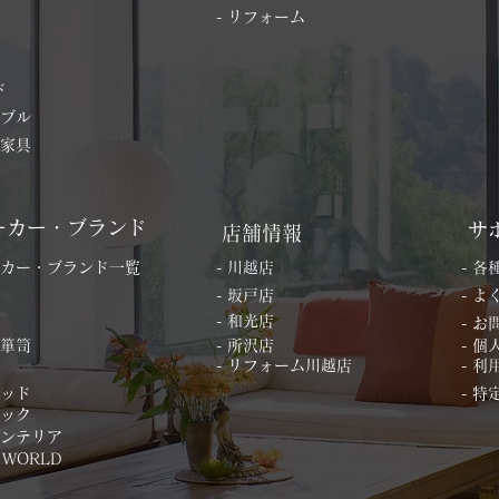
- リフォーム
ド
ーブル
の家具
ーカー・ブランド
サ
店舗情報
ーカー・ブランド一覧
- 川越店
- 
- 坂戸店
- 
- 和光店
- 
桐箪笥
- 所沢店
- 
- リフォーム川越店
- 利
ベッド
- 
ィック
インテリア
 WORLD