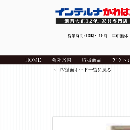
営業時間:10時～19時 年中無休
HOME
会社案内
取扱商品
アウト
←TV壁面ボード一覧に戻る