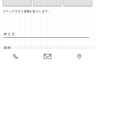
​クリックすると画像が拡大します。
サイズ
​素材
​売価
​豊富な家具をそろえて、
ご来店をおまちしております。
店舗一覧
←TV壁面ボード一覧に戻る
Copyright 2020 kawahata.co.jp