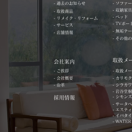
- 過去のお知らせ
- ソファー
- 収納家具
- 取扱商品
- ベッド
- リメイク・リフォーム
- TVボー
- サービス
- 無垢テ
- 店舗情報
- その他
取扱メ
会社案内
- ご挨拶
- 取扱メ
- 会社概要
- カリモク
- 沿革
- シラカワ
- 岩谷堂
- シモンズ
採用情報
- サータ
- エステ
- イバタ
- WATER