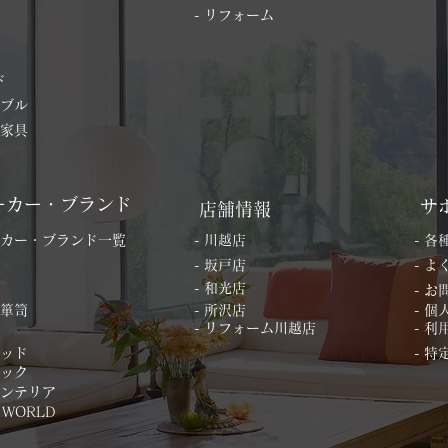
- リフォーム
ド
ーブル
の家具
ーカー・ブランド
サ
店舗情報
ーカー・ブランド一覧
- 川越店
- 
- 坂戸店
- 
- 和光店
- 
桐箪笥
- 所沢店
- 
- リフォーム川越店
- 利
ベッド
- 
ィック
インテリア
 WORLD