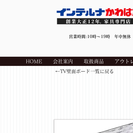
営業時間:10時～19時 年中無休
HOME
会社案内
取扱商品
アウト
←TV壁面ボード一覧に戻る