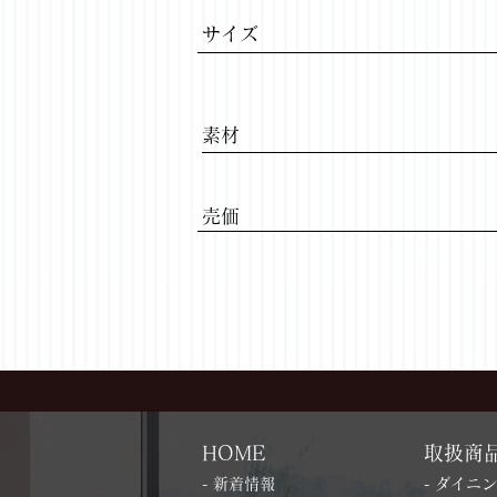
サイズ
​素材
​売価
HOME
取扱商
- 新着情報
- ダイニ