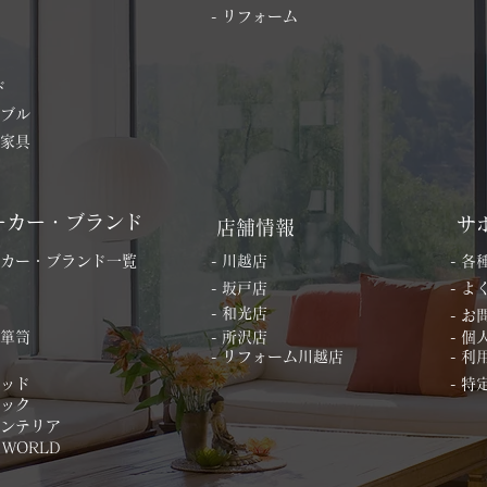
- リフォーム
ド
ーブル
の家具
ーカー・ブランド
サ
店舗情報
ーカー・ブランド一覧
- 川越店
- 
- 坂戸店
- 
- 和光店
- 
桐箪笥
- 所沢店
- 
- リフォーム川越店
- 利
ベッド
- 
ィック
インテリア
 WORLD