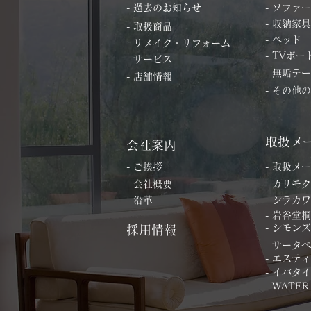
- 過去のお知らせ
- ソファー
- 収納家具
- 取扱商品
- ベッド
- リメイク・リフォーム
- TVボー
- サービス
- 無垢テ
- 店舗情報
- その他
取扱メ
会社案内
- ご挨拶
- 取扱メ
- 会社概要
- カリモク
- 沿革
- シラカワ
- 岩谷堂
- シモンズ
採用情報
- サータ
- エステ
- イバタ
- WATER