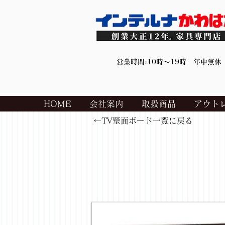
営業時間:10時～19時 年中無休
HOME
会社案内
取扱商品
アウト
←TV壁面ボード一覧に戻る