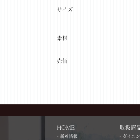
サイズ
​素材
​売価
HOME
取扱商
- 新着情報
- ダイニ