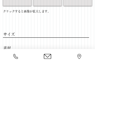
​クリックすると画像が拡大します。
サイズ
​素材
​売価
​豊富な家具をそろえて、
ご来店をおまちしております。
店舗一覧
←TV壁面ボード一覧に戻る
Copyright 2020 kawahata.co.jp