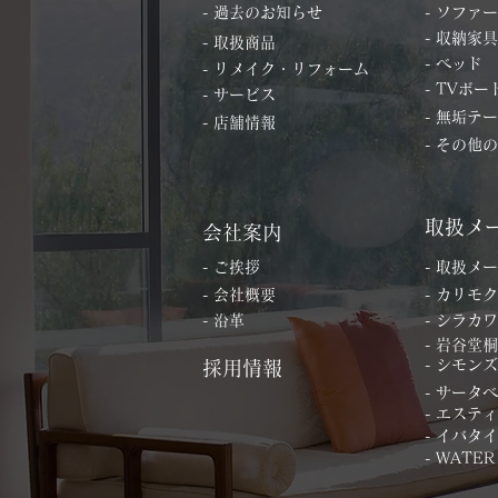
- 過去のお知らせ
- ソファー
- 収納家具
- 取扱商品
- ベッド
- リメイク・リフォーム
- TVボー
- サービス
- 無垢テ
- 店舗情報
- その他
取扱メ
会社案内
- ご挨拶
- 取扱メ
- 会社概要
- カリモク
- 沿革
- シラカワ
- 岩谷堂
- シモンズ
採用情報
- サータ
- エステ
- イバタ
- WATER