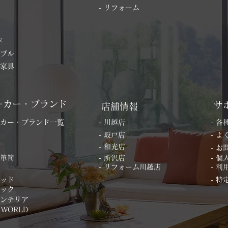
- リフォーム
ド
ーブル
の家具
ーカー・ブランド
サ
店舗情報
ーカー・ブランド一覧
- 川越店
- 
- 坂戸店
- 
- 和光店
- 
桐箪笥
- 所沢店
- 
- リフォーム川越店
- 利
ベッド
- 
ィック
インテリア
 WORLD