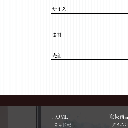
サイズ
​素材
​売価
HOME
取扱商
- 新着情報
- ダイニ