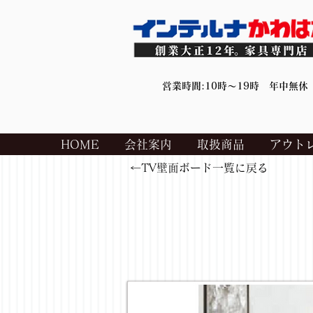
営業時間:10時～19時 年中無休
HOME
会社案内
取扱商品
アウト
←TV壁面ボード一覧に戻る