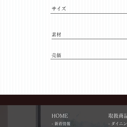
サイズ
​素材
​売価
HOME
取扱商
- 新着情報
- ダイニ