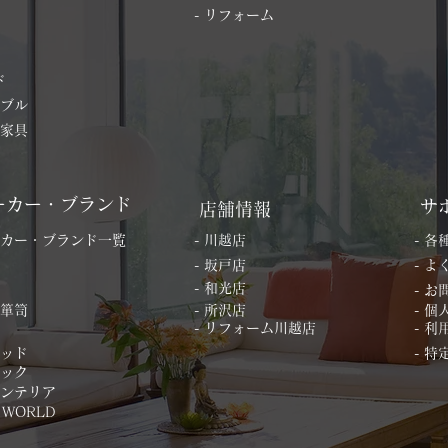
- リフォーム
ド
ーブル
の家具
ーカー・ブランド
サ
店舗情報
ーカー・ブランド一覧
- 川越店
- 
- 坂戸店
- 
- 和光店
- 
桐箪笥
- 所沢店
- 
- リフォーム川越店
- 利
ベッド
- 
ィック
インテリア
 WORLD