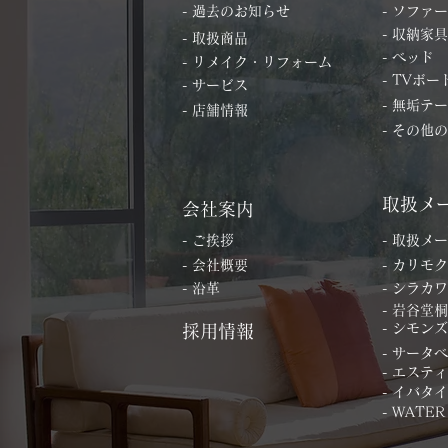
- 過去のお知らせ
- ソファー
- 収納家具
- 取扱商品
- ベッド
- リメイク・リフォーム
- TVボー
- サービス
- 無垢テ
- 店舗情報
- その他
取扱メ
会社案内
- ご挨拶
- 取扱メ
- 会社概要
- カリモク
- 沿革
- シラカワ
- 岩谷堂
- シモンズ
採用情報
- サータ
- エステ
- イバタ
- WATER