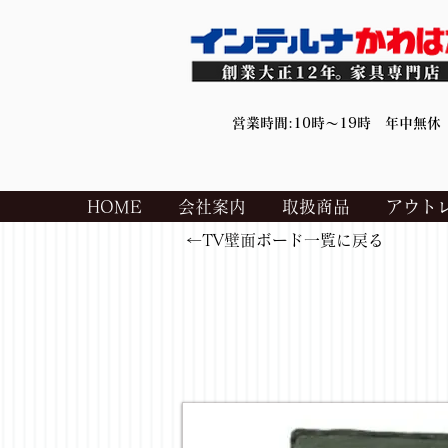
営業時間:10時～19時 年中無休
HOME
会社案内
取扱商品
アウト
←TV壁面ボード一覧に戻る