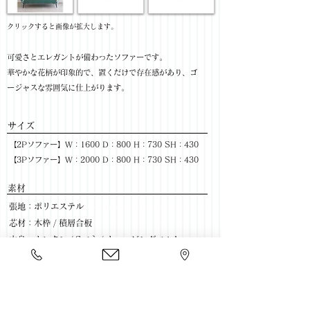
​クリックすると画像が拡大します。
可愛さとエレガントが備わったソファーです。
華やかな花柄が印象的で、置くだけで存在感があり、ゴ
ージャスな雰囲気に仕上がります。
サイズ
【2Pソファー】W：1600 D：800 H：730 SH：430
【3Pソファー】W：2000 D：800 H：730 SH：430
​素材
張地：ポリエステル
芯材：木枠 / 積層合板
中身：ウレタン / Sバネ / ウェービングベルト
脚部：スチール(黒粉体塗装)
​売価
【2Pソファー】￥46,800(税抜) / ￥51,480(税込)