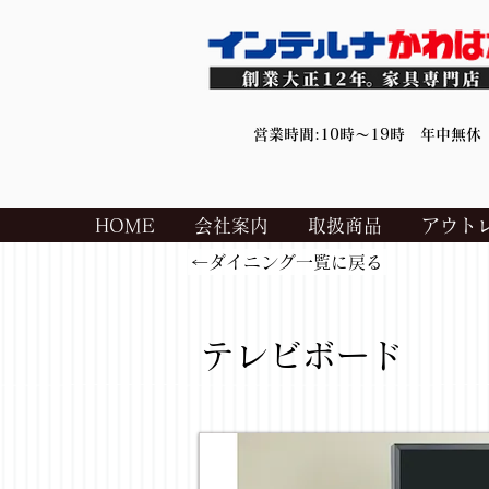
営業時間:10時～19時 年中無休
HOME
会社案内
取扱商品
アウト
←ダイニング一覧に戻る
テレビボード