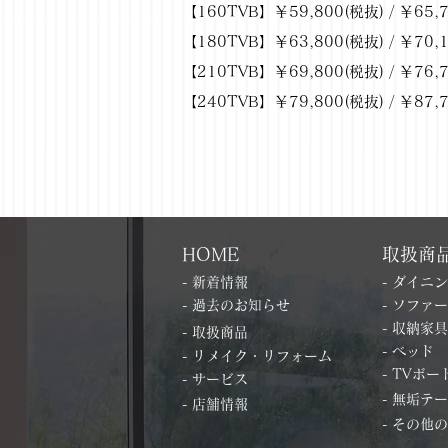
【160TVB】￥59,800(税抜) / ￥65,
【180TVB】￥63,800(税抜) / ￥70,
【210TVB】￥69,800(税抜) / ￥76,
【240TVB】￥79,800(税抜) / ￥87,
HOME
取扱商
- 新着情報
- ダイニ
- 過去のお知らせ
- ソファー
- 収納家具
- 取扱商品
- ベッド
- リメイク・リフォーム
- TVボー
- サービス
- 無垢テ
- 店舗情報
- その他