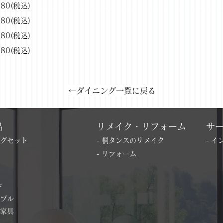
780(税込)
180(税込)
780(税込)
780(税込)
←ダイニング一覧に戻る
品
リメイク・リフォーム
サ
ングセット
- 桐タンスのリメイク
- 
- リフォーム
ド
ーブル
の家具