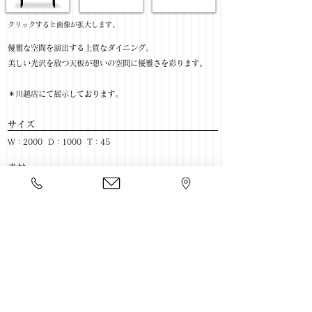
​クリックすると画像が拡大します。
優雅な空間を演出する上質なダイニング。
美しい光沢を放つ天板が憩いの空間に優雅さを彩ります。
＊川越店にて展示しております。
サイズ
W：2000 D：1000 T：45
​素材
木材：ブラックウォールナット
天板：セラウッド塗装
​売価
￥370,000(税抜) / ￥407,000(税込)
​豊富な家具をそろえて、
ご来店をおまちしております。