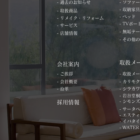
- 過去のお知らせ
- ソファー
- 収納家具
- 取扱商品
- ベッド
- リメイク・リフォーム
- TVボー
- サービス
- 無垢テ
- 店舗情報
- その他
取扱メ
会社案内
- ご挨拶
- 取扱メ
- 会社概要
- カリモク
- 沿革
- シラカワ
- 岩谷堂
- シモンズ
採用情報
- サータ
- エステ
- イバタ
- WATER