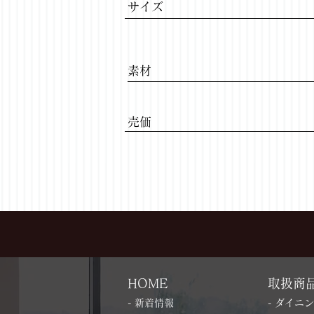
サイズ
​素材
​売価
HOME
取扱商
- 新着情報
- ダイニ