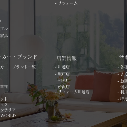
- リフォーム
ド
ーブル
の家具
ーカー・ブランド
サ
店舗情報
ーカー・ブランド一覧
- 川越店
- 
- 坂戸店
- 
- 和光店
- 
桐箪笥
- 所沢店
- 
- リフォーム川越店
- 利
ベッド
- 
ィック
インテリア
 WORLD