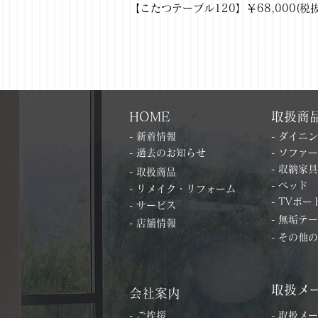
【こたつテーブル120】￥68,000(税抜) 
HOME
取扱商
- 新着情報
- ダイニ
- 過去のお知らせ
- ソファー
- 収納家具
- 取扱商品
- ベッド
- リメイク・リフォーム
- TVボー
- サービス
- 無垢テ
- 店舗情報
- その他
取扱メ
会社案内
- ご挨拶
- 取扱メ