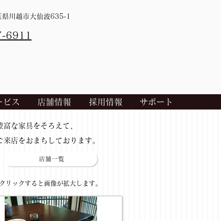
埼玉県川越市大仙波635-1
7-6911
ービス
店舗情報
採用情報
サポート
​豊富な家具をそろえて、
ご来店をおまちしております。
店舗一覧
​クリックすると画像が拡大します。