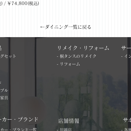
/ ￥74,800(税込)
←ダイニング一覧に戻る
品
リメイク・リフォーム
サ
ングセット
- 桐タンスのリメイク
- 
- リフォーム
ド
ーブル
の家具
ーカー・ブランド
サ
店舗情報
ーカー・ブランド一覧
- 川越店
- 