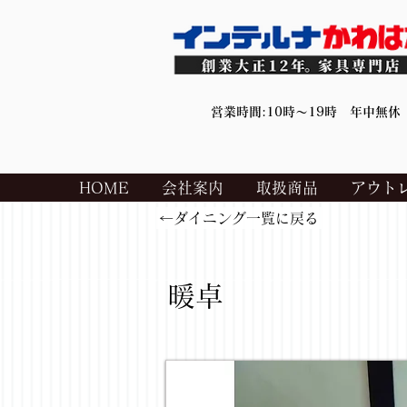
営業時間:10時～19時 年中無休
HOME
会社案内
取扱商品
アウト
←ダイニング一覧に戻る
暖卓