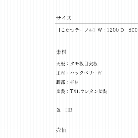
サイズ
【こたつテーブル】W：1200 D：800 
​素材
天板：タモ板目突板
主材：ハックベリー材
脚部：桂材
塗装：TXLウレタン塗装
色：HB
​売価