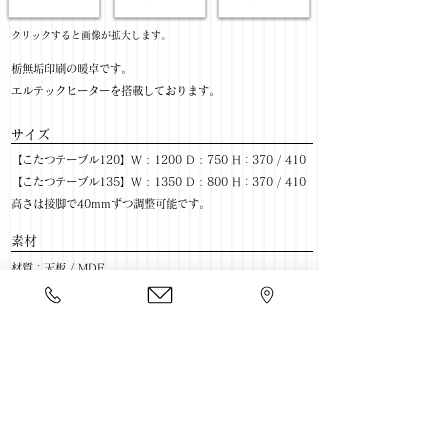
​クリックすると画像が拡大します。
栃無垢印刷の暖卓です。
エルテックヒーターを搭載しております。
サイズ
【こたつテーブル120】W : 1200 D : 750 H：370 / 410
【こたつテーブル135】W : 1350 D : 800 H：370 / 410
高さは接脚で40mmずつ調整可能です。
​素材
材質：天板 / MDF
脚 / 天然木
塗装：セラウッド塗装
​売価
【こたつテーブル120】￥77,800(税抜) / ￥85,580(税込)
【こたつテーブル135】￥89,800(税抜) / ￥98,780(税込)
​豊富な家具をそろえて、