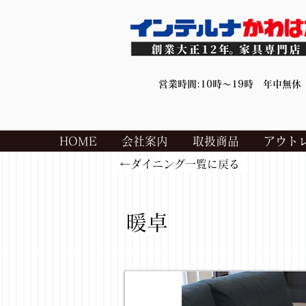
営業時間:10時～19時 年中無休
HOME
会社案内
取扱商品
アウト
←ダイニング一覧に戻る
暖卓