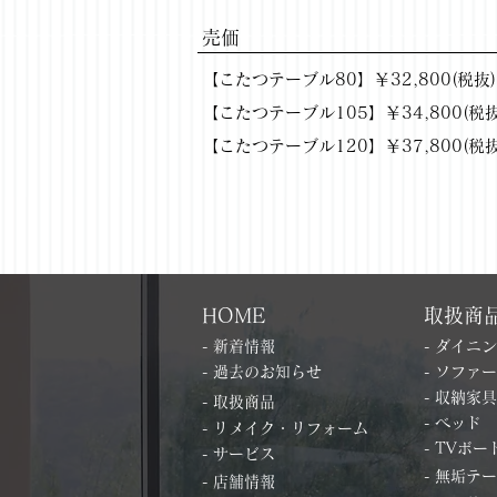
​売価
【こたつテーブル80】￥32,800(税抜) /
【こたつテーブル105】￥34,800(税抜) 
【こたつテーブル120】￥37,800(税抜) 
HOME
取扱商
- 新着情報
- ダイニ
- 過去のお知らせ
- ソファー
- 収納家具
- 取扱商品
- ベッド
- リメイク・リフォーム
- TVボー
- サービス
- 無垢テ
- 店舗情報