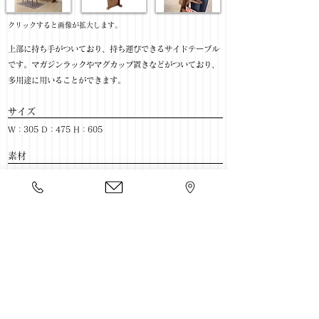
​クリックすると画像が拡大します。
上部に持ち手がついており、持ち運びできるサイドテーブル
です。マガジンラックやマグカップ置きなどがついており、
多用途に用いることができます。
サイズ
W：305 D：475 H：605
​素材
素材：ウォールナット突板
色：ウォールナット
​売価
￥18,000(税抜) / ￥19,800(税込)
​豊富な家具をそろえて、
ご来店をおまちしております。