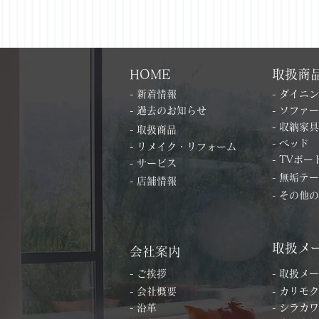
HOME
取扱商
- 新着情報
- ダイニ
- 過去のお知らせ
- ソファー
- 収納家具
- 取扱商品
- ベッド
- リメイク・リフォーム
- TVボー
- サービス
- 無垢テ
- 店舗情報
- その他
取扱メ
会社案内
- ご挨拶
- 取扱メ
- 会社概要
- カリモク
- 沿革
- シラカワ