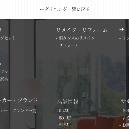
←ダイニング一覧に戻る
品
リメイク・リフォーム
サ
ングセット
- 桐タンスのリメイク
- 
- リフォーム
ド
ーブル
の家具
ーカー・ブランド
サ
店舗情報
ーカー・ブランド一覧
- 川越店
- 
- 坂戸店
- 
- 和光店
- 