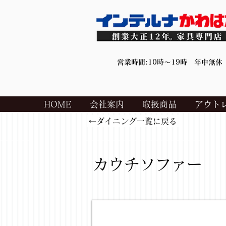
営業時間:10時～19時 年中無休
HOME
会社案内
取扱商品
アウト
←ダイニング一覧に戻る
カウチソファー