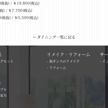
 ￥19,800(税込)
 / ￥7,700(税込)
 ￥5,500(税込)
←ダイニング一覧に戻る
品
リメイク・リフォーム
サ
ングセット
- 桐タンスのリメイク
- 
- リフォーム
ド
ーブル
の家具