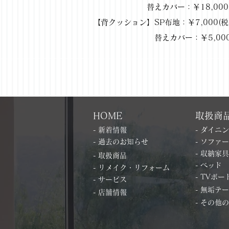
替えカバー：￥18,000(税抜) /
【背クッション】SP布地：￥7,000(税抜)
替えカバー：￥5,000(税抜) /
HOME
取扱商
- 新着情報
- ダイニ
- 過去のお知らせ
- ソファー
- 収納家具
- 取扱商品
- ベッド
- リメイク・リフォーム
- TVボー
- サービス
- 無垢テ
- 店舗情報
- その他