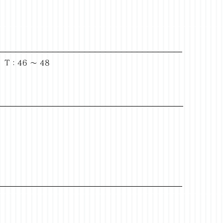
 T：46 ～ 48