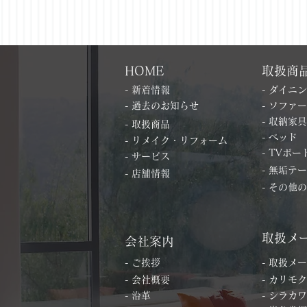
HOME
取扱商
- 新着情報
- ダイニ
- 過去のお知らせ
- ソファー
- 収納家具
- 取扱商品
- ベッド
- リメイク・リフォーム
- TVボー
- サービス
- 無垢テ
- 店舗情報
- その他
取扱メ
会社案内
- ご挨拶
- 取扱メ
- 会社概要
- カリモク
- 沿革
- シラカワ