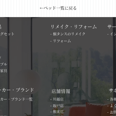
←ベッド一覧に戻る
品
リメイク・リフォーム
サ
ングセット
- 桐タンスのリメイク
- 
- リフォーム
ド
ーブル
の家具
ーカー・ブランド
サ
店舗情報
ーカー・ブランド一覧
- 川越店
- 
- 坂戸店
- 
- 和光店
- 