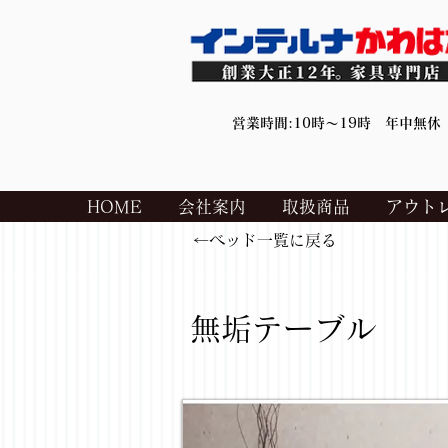
営業時間:10時～19時 年中無休
HOME
会社案内
取扱商品
アウト
←ベッド一覧に戻る
無垢テーブル