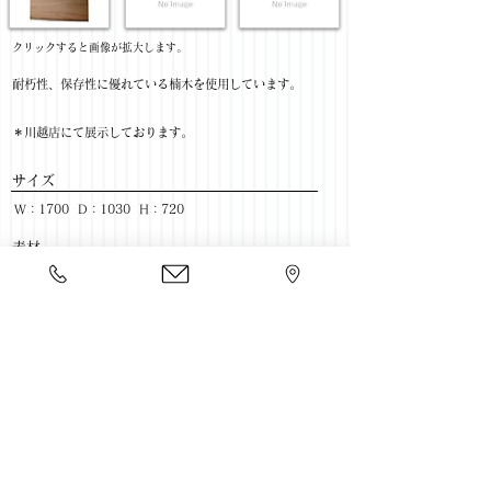
​クリックすると画像が拡大します。
耐朽性、保存性に優れている楠木を使用しています。
＊川越店にて展示しております。
サイズ
W：1700 D：1030 H：720
​素材
材：楠木
ハギ枚数：2枚
​売価
￥254,545(税抜) / ￥280,000(税込)
​豊富な家具をそろえて、
ご来店をおまちしております。
店舗一覧