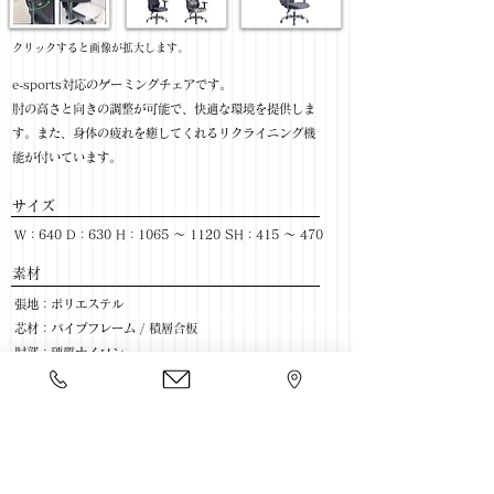
​クリックすると画像が拡大します。
e-sports対応のゲーミングチェアです。
肘の高さと向きの調整が可能で、快適な環境を提供しま
す。また、身体の疲れを癒してくれるリクライニング機
能が付いています。
サイズ
W：640 D：630 H：1065 ～ 1120 SH：415 ～ 470
​素材
張地：ポリエステル
芯材：パイプフレーム / 積層合板
肘部：硬質ナイロン
中身：ウレタンフォーム
脚部：ウレタンキャスター / スチール(粉体塗装)
色：BK / ARMY
​売価