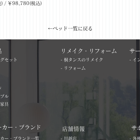
/ ￥98,780(税込)
←ベッド一覧に戻る
品
リメイク・リフォーム
サ
ングセット
- 桐タンスのリメイク
- 
- リフォーム
ド
ーブル
の家具
ーカー・ブランド
サ
店舗情報
ーカー・ブランド一覧
- 川越店
- 