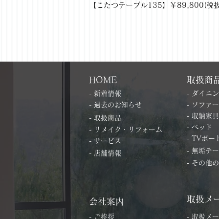
【こたつテーブル135】￥89,800(税抜) 
HOME
取扱商
- 新着情報
- ダイニ
- 過去のお知らせ
- ソファー
- 収納家具
- 取扱商品
- ベッド
- リメイク・リフォーム
- TVボー
- サービス
- 無垢テ
- 店舗情報
- その他
取扱メ
会社案内
- ご挨拶
- 取扱メ