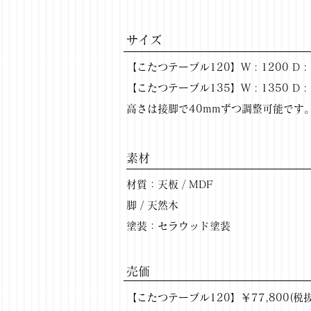
サイズ
【こたつテーブル120】W : 1200 D : 7
【こたつテーブル135】W : 1350 D : 8
高さは接脚で40mmずつ調整可能です
​素材
材質：天板 / MDF
脚 / 天然木
塗装：セラウッド塗装
​売価
【こたつテーブル120】￥77,800(税抜) 