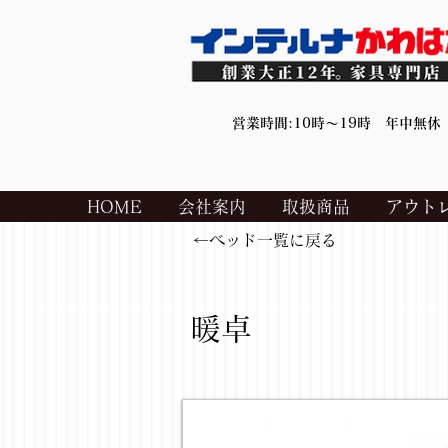
営業時間:10時～19時 年中無休
HOME
会社案内
取扱商品
アウト
←ベッド一覧に戻る
暖卓