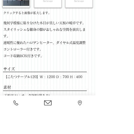
​クリックすると画像が拡大します。
幾何学模様に貼り分けた木目が美しい天板の暖卓です。
スタイリッシュな細身の脚がおしゃれな空間を演出しま
す。
速暖性に優れたハロゲンヒーター、ダイヤル式温度調整
コントローラー付きです。
コード収納BOX付きです。
サイズ
【こたつテーブル120】W : 1200 D : 700 H：400
​素材
天板(NA)：オーク突板(節あり)
天板(BR)：ウォールナット突板
色柄：NA / BR
​売価
【こたつテーブル120】￥44,800(税抜) / ￥49,280(税