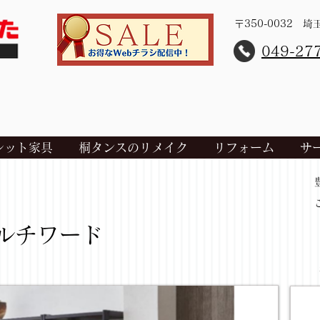
〒350-0032 
​049-27
レット家具
桐タンスのリメイク
リフォーム
サ
ルチワード