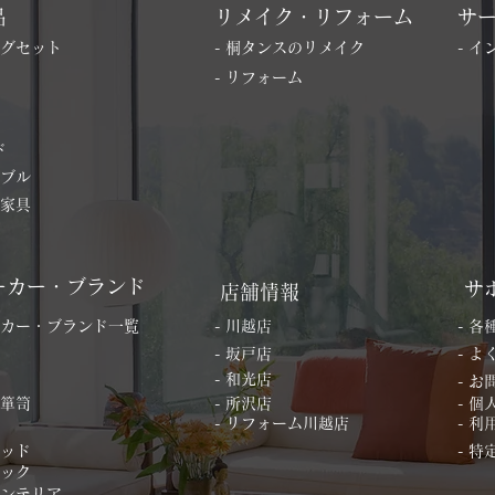
品
リメイク・リフォーム
サ
ングセット
- 桐タンスのリメイク
- 
- リフォーム
ド
ーブル
の家具
ーカー・ブランド
サ
店舗情報
ーカー・ブランド一覧
- 川越店
- 
- 坂戸店
- 
- 和光店
- 
桐箪笥
- 所沢店
- 
- リフォーム川越店
- 利
ベッド
- 
ィック
インテリア