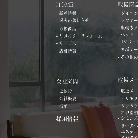
HOME
取扱商
- 新着情報
- ダイニ
- 過去のお知らせ
- ソファー
- 収納家具
- 取扱商品
- ベッド
- リメイク・リフォーム
- TVボー
- サービス
- 無垢テ
- 店舗情報
- その他
取扱メ
会社案内
- ご挨拶
- 取扱メ
- 会社概要
- カリモク
- 沿革
- シラカワ
- 岩谷堂
- シモンズ
採用情報
- サータ
- エステ
- イバタ