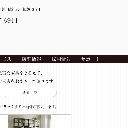
埼玉県川越市大仙波635-1
7-6911
ービス
店舗情報
採用情報
サポート
​豊富な家具をそろえて、
ご来店をおまちしております。
店舗一覧
​クリックすると画像が拡大します。