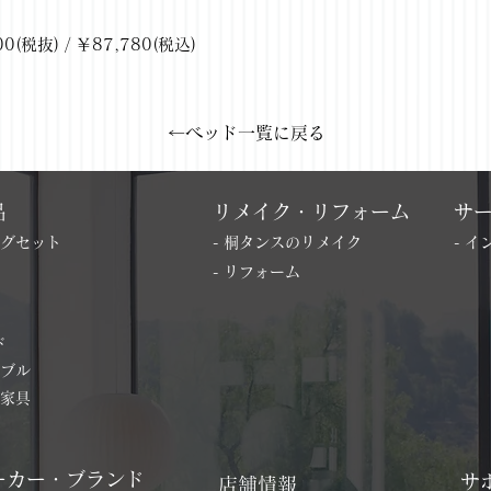
抜) / ￥87,780(税込)
←ベッド一覧に戻る
品
リメイク・リフォーム
サ
ングセット
- 桐タンスのリメイク
- 
- リフォーム
ド
ーブル
の家具
ーカー・ブランド
サ
店舗情報