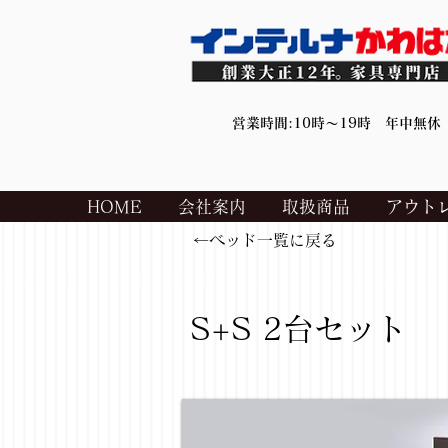
営業時間:10時～19時 年中無休
HOME
会社案内
取扱商品
アウト
←ベッド一覧に戻る
S+S 2台セット