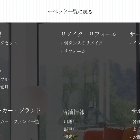
←ベッド一覧に戻る
品
リメイク・リフォーム
サ
ングセット
- 桐タンスのリメイク
- 
- リフォーム
ド
ーブル
の家具
ーカー・ブランド
サ
店舗情報
ーカー・ブランド一覧
- 川越店
- 
- 坂戸店
- 
- 和光店
- 