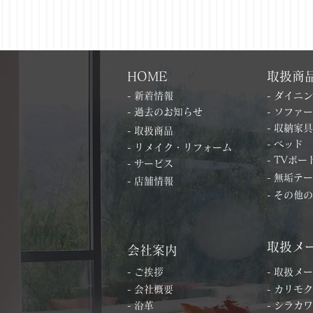
HOME
取扱商
- 新着情報
- ダイニ
- 過去のお知らせ
- ソファー
- 収納家具
- 取扱商品
- ベッド
- リメイク・リフォーム
- TVボー
- サービス
- 無垢テ
- 店舗情報
- その他
取扱メ
会社案内
- ご挨拶
- 取扱メ
- 会社概要
- カリモク
- 沿革
- シラカワ